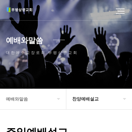
예배와말씀
대한예수교장로회 부평삼광교회
예배와말씀
찬양예배설교
교회소개
주일예배설교
예배와말씀
찬양예배설교